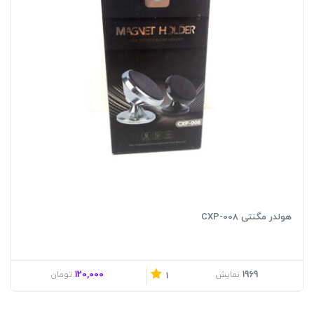
هولدر مگنتی CXP-008
120,000
1969
نمایش
تومان
1