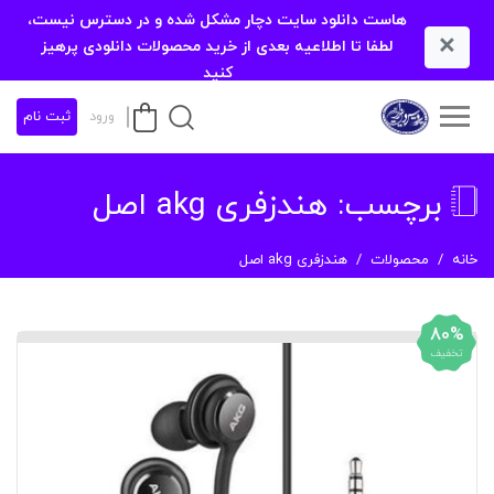
هاست دانلود سایت دچار مشکل شده و در دسترس نیست،
×
لطفا تا اطلاعیه بعدی از خرید محصولات دانلودی پرهیز
کنید
ورود
ثبت نام
برچسب:
هندزفری akg اصل
خانه
محصولات
هندزفری akg اصل
80%
تخفیف