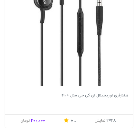
هندزفری اوریجینال ای کی جی مدل +s10
200,000
2728
نمایش
تومان
5.0