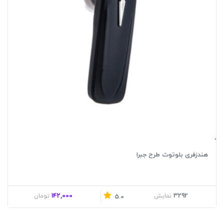
هندزفری بلوتوث طرح جبرا
142,000
3292
نمایش
تومان
5.0