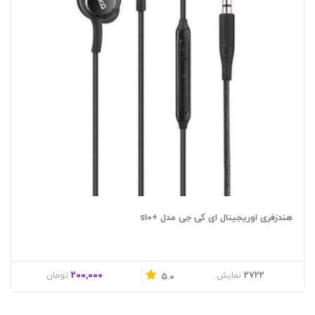
هندزفری اوریجینال ای کی جی مدل +s10
200,000
2722
نمایش
تومان
5.0