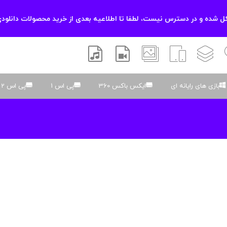
 شده و در دسترس نیست، لطفا تا اطلاعیه بعدی از خرید محصولات دانلودی
زشی
لایه باز
اسکریپت
والپیپر
افتر افکتس
موسیقی و صدا
بازی های رایانه ای
ایکس باکس 360
پی اس 1
پی اس 2