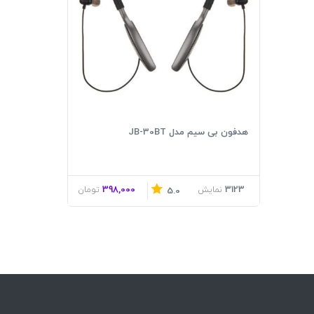
هدفون بی سیم مدل JB-30BT
398,000
3123
نمایش
تومان
5.0