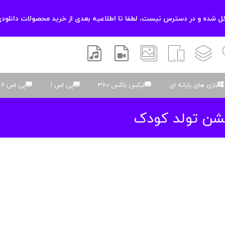
 شده و در دسترس نیست، لطفا تا اطلاعیه بعدی از خرید محصولات دانلودی
زشی
لایه باز
اسکریپت
والپیپر
افتر افکتس
موسیقی و صدا
بازی های رایانه ای
ایکس باکس 360
پی اس 1
پی اس 2
شن تولد کودک