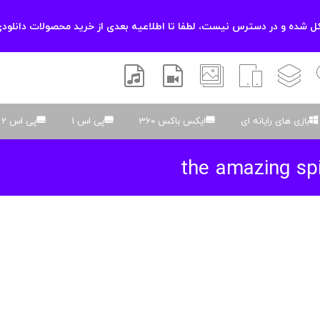
 شده و در دسترس نیست، لطفا تا اطلاعیه بعدی از خرید محصولات دانلودی
زشی
لایه باز
اسکریپت
والپیپر
افتر افکتس
موسیقی و صدا
بازی های رایانه ای
ایکس باکس 360
پی اس 1
پی اس 2