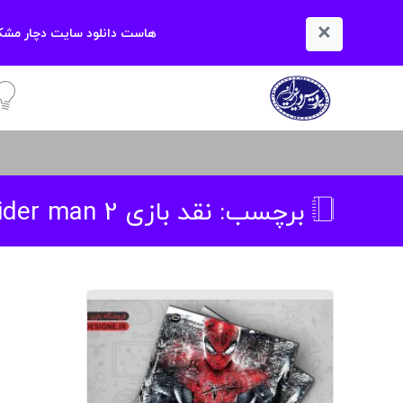
×
هاست دانلود سایت دچار مشکل
آمو
برچسب:
نقد بازی the amazing spider man 2