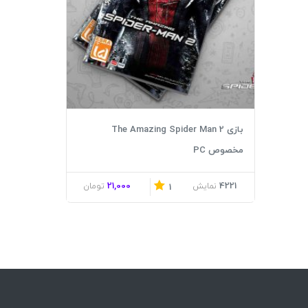
بازی The Amazing Spider Man 2
مخصوص PC
21,000
4221
نمایش
تومان
1