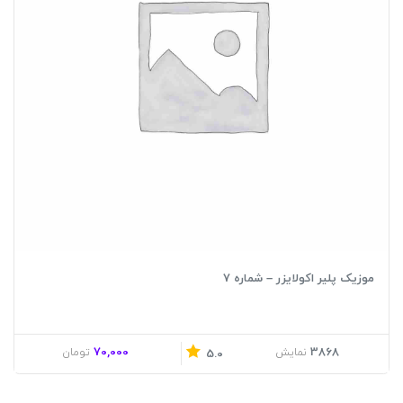
موزیک پلیر اکولایزر – شماره 7
70,000
3868
نمایش
تومان
5.0