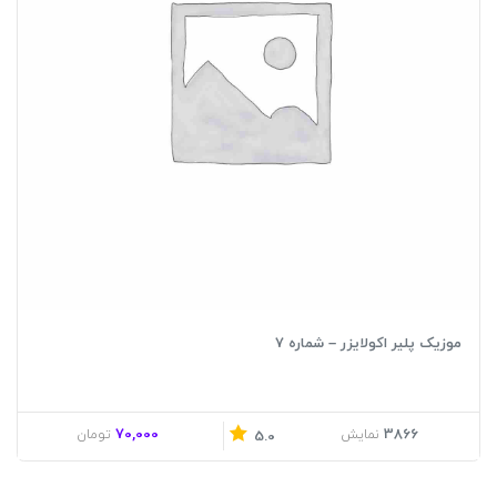
موزیک پلیر اکولایزر – شماره 7
70,000
3866
نمایش
تومان
5.0