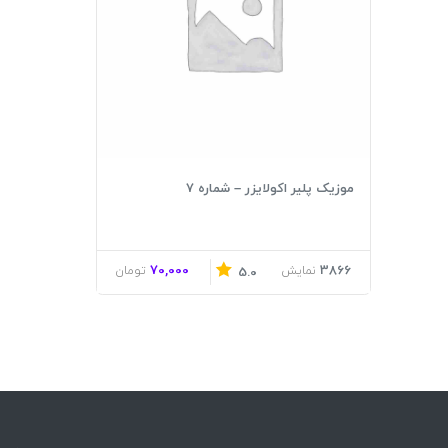
موزیک پلیر اکولایزر – شماره 7
70,000
3866
نمایش
تومان
5.0