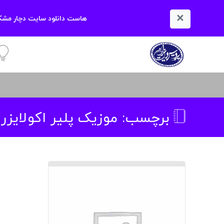
×
هاست دانلود سایت دچار مشکل
آمو
برچسب:
موزیک پلیر اکولایزر - شم