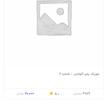
موزیک پلیر اکولایزر – شماره 7
70,000
3869
نمایش
تومان
5.0