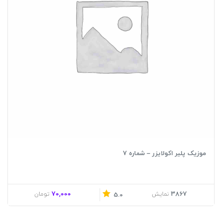
موزیک پلیر اکولایزر – شماره 7
70,000
3867
نمایش
تومان
5.0