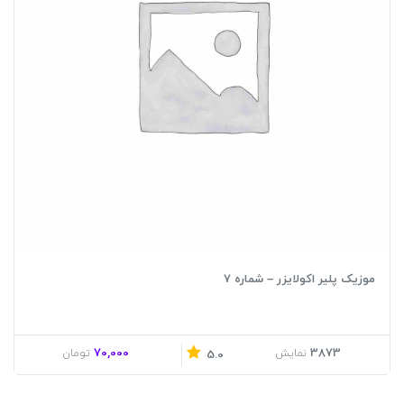
موزیک پلیر اکولایزر – شماره 7
70,000
3873
نمایش
تومان
5.0