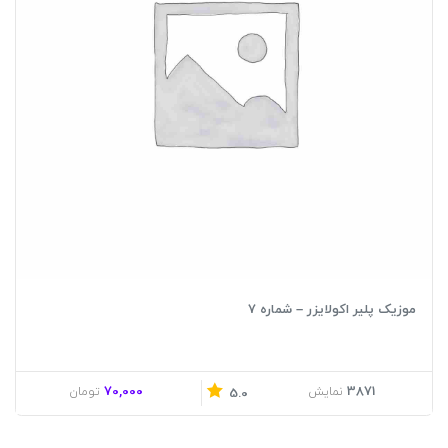
موزیک پلیر اکولایزر – شماره 7
70,000
3871
نمایش
تومان
5.0