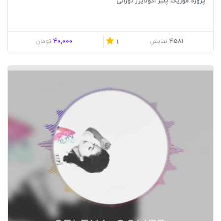
پروژه موزیک پلیر اکولایزر نورانی
40,000
4581
نمایش
تومان
1