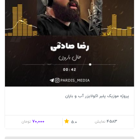
پروژه موزیک پلیر اکولایزر آب و باران
70,000
4583
نمایش
تومان
5.0