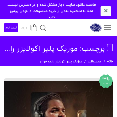
هاست دانلود سایت دچار مشکل شده و در دسترس نیست،
×
لطفا تا اطلاعیه بعدی از خرید محصولات دانلودی پرهیز
کنید
ورود
ثبت نام
برچسب:
موزیک پلیر اکولایزر رادیو جوان
خانه
محصولات
موزیک پلیر اکولایزر رادیو جوان
13%
تخفیف