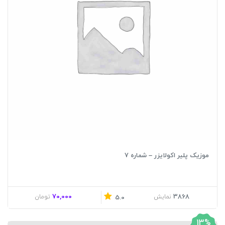
موزیک پلیر اکولایزر – شماره 7
70,000
3868
نمایش
تومان
5.0
13%