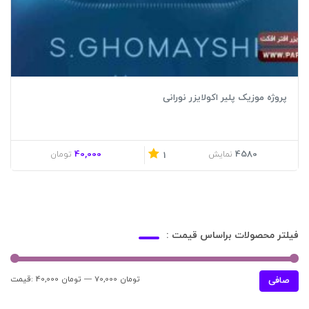
پروژه موزیک پلیر اکولایزر نورانی
40,000
4580
نمایش
تومان
1
فیلتر محصولات براساس قیمت :
70,000 تومان
—
40,000 تومان
قيمت:
حدا
حدا
صافی
قی
قي