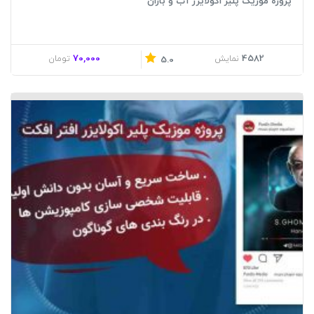
پروژه موزیک پلیر اکولایزر آب و باران
70,000
4582
نمایش
تومان
5.0