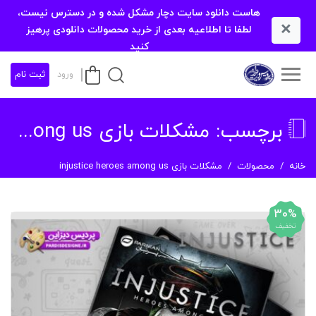
هاست دانلود سایت دچار مشکل شده و در دسترس نیست،
×
لطفا تا اطلاعیه بعدی از خرید محصولات دانلودی پرهیز
کنید
ورود
ثبت نام
برچسب:
مشکلات بازی injustice heroes among us
خانه
محصولات
مشکلات بازی injustice heroes among us
30%
تخفیف