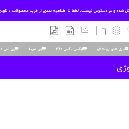
 شده و در دسترس نیست، لطفا تا اطلاعیه بعدی از خرید محصولات دانلودی
زشی
لایه باز
اسکریپت
والپیپر
افتر افکتس
موسیقی و صدا
بازی های رایانه ای
ایکس باکس 360
پی اس 1
پی اس 2
ژی