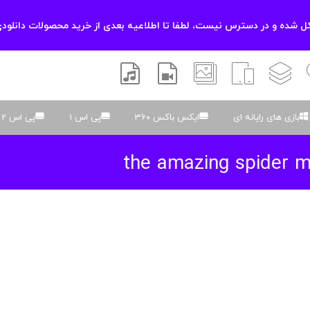
 شده و در دسترس نیست، لطفا تا اطلاعیه بعدی از خرید محصولات دانلودی
زشی
لایه باز
اسکریپت
والپیپر
افتر افکتس
موسیقی و صدا
بازی های رایانه ای
ایکس باکس 360
پی اس 1
پی اس 2