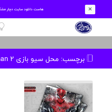
×
هاست دانلود سایت دچار مشکل
آمو
برچسب:
محل سیو بازی the amazing spider man 2