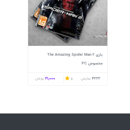
بازی The Amazing Spider Man 2
مخصوص PC
21,000
4222
نمایش
تومان
1