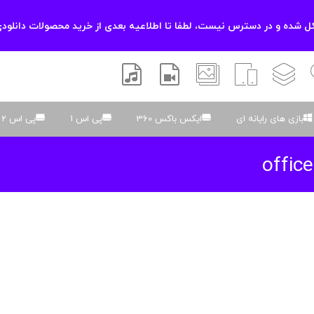
 شده و در دسترس نیست، لطفا تا اطلاعیه بعدی از خرید محصولات دانلودی
زشی
لایه باز
اسکریپت
والپیپر
افتر افکتس
موسیقی و صدا
بازی های رایانه ای
ایکس باکس 360
پی اس 1
پی اس 2