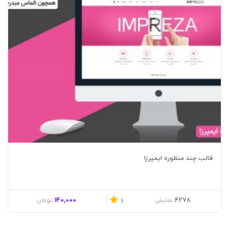
قالب چند منظوره ایمپرزا
140,000
4278
نمایش
تومان
1