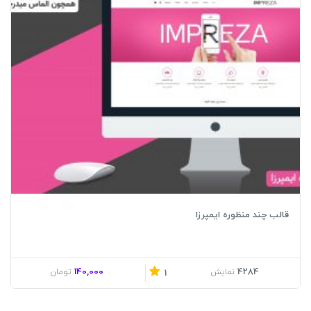
قالب چند منظوره ایمپرزا
140,000
4284
نمایش
تومان
1