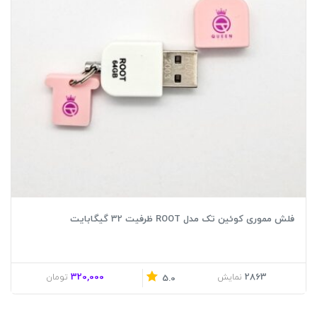
فلش مموری کوئین تک مدل ROOT ظرفیت 32 گیگابایت
320,000
2863
نمایش
تومان
5.0