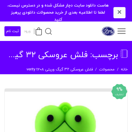
هاست دانلود سایت دچار مشکل شده و در دسترس نیست،
×
لطفا تا اطلاعیه بعدی از خرید محصولات دانلودی پرهیز
کنید
ورود
ثبت نام
برچسب:
فلش عروسکی ۳۲ گیگ وریتی verity t208
خانه
محصولات
فلش عروسکی ۳۲ گیگ وریتی verity t208
9%
تخفیف