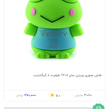
فلش مموری وریتی مدل T206 ظرفیت 8 گیگابایت
270,000
3070
نمایش
تومان
5.0
8%