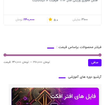
فلش مموری وریتی مدل T214 ظرفیت 16 گیگابایت
240,000
3100
نمایش
تومان
5.0
فیلتر محصولات براساس قیمت :
270,000 تومان
—
240,000 تومان
قيمت:
حدا
حدا
صافی
قی
قي
آرشیو دوره های آموزشی