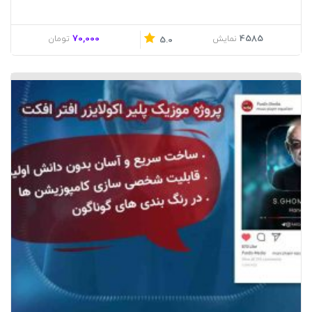
70,000
4585
نمایش
تومان
5.0