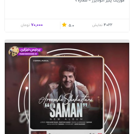
موزیک پلیر اکولایزر – شماره 9
70,000
4022
نمایش
تومان
5.0