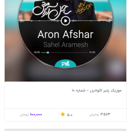
موزیک پلیر اکولایزر – شماره 10
100,000
3563
نمایش
تومان
5.0