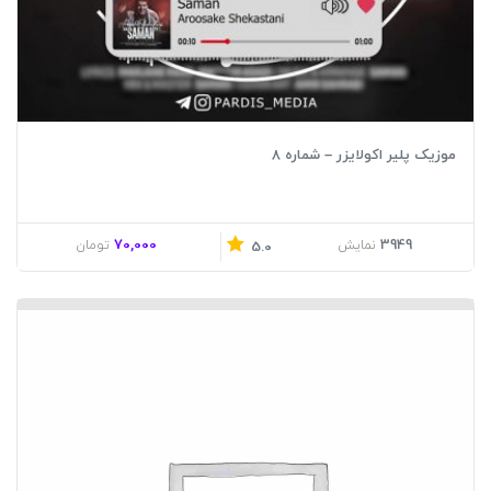
موزیک پلیر اکولایزر – شماره 8
70,000
3949
نمایش
تومان
5.0