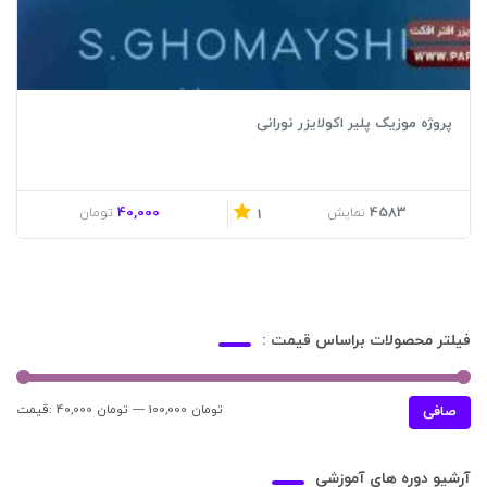
پروژه موزیک پلیر اکولایزر نورانی
40,000
4583
نمایش
تومان
1
فیلتر محصولات براساس قیمت :
100,000 تومان
—
40,000 تومان
قيمت:
حدا
حدا
صافی
قی
قي
آرشیو دوره های آموزشی