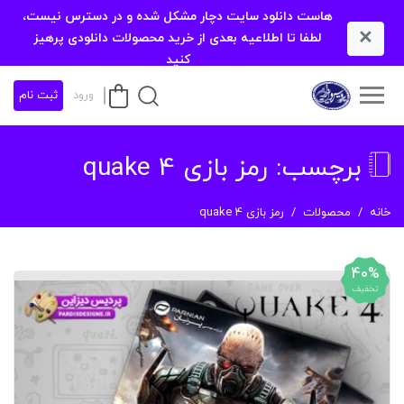
هاست دانلود سایت دچار مشکل شده و در دسترس نیست،
×
لطفا تا اطلاعیه بعدی از خرید محصولات دانلودی پرهیز
کنید
ورود
ثبت نام
برچسب:
رمز بازی quake 4
خانه
محصولات
رمز بازی quake 4
40%
تخفیف