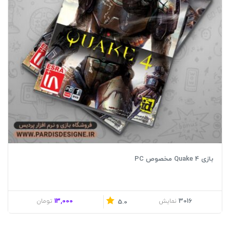
بازی Quake 4 مخصوص PC
13,000
3016
نمایش
تومان
5.0