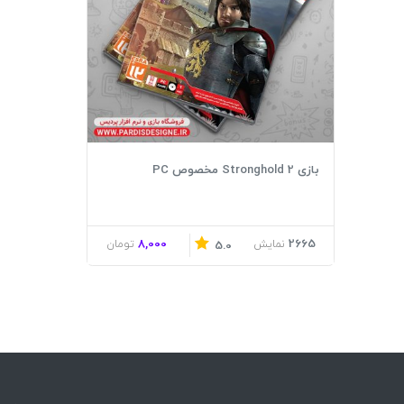
بازی Stronghold 2 مخصوص PC
8,000
2665
نمایش
تومان
5.0