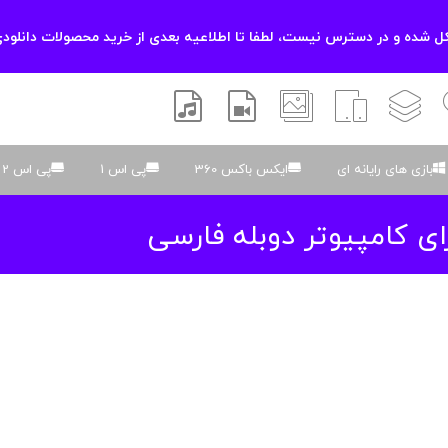
 شده و در دسترس نیست، لطفا تا اطلاعیه بعدی از خرید محصولات دانلودی
زشی
لایه باز
اسکریپت
والپیپر
افتر افکتس
موسیقی و صدا
بازی های رایانه ای
ایکس باکس 360
پی اس 1
پی اس 2