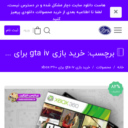
هاست دانلود سایت دچار مشکل شده و در دسترس نیست،
×
لطفا تا اطلاعیه بعدی از خرید محصولات دانلودی پرهیز
کنید
ورود
ثبت نام
برچسب:
خرید بازی gta iv برای xbox 360
خانه
محصولات
خرید بازی gta iv برای xbox 360
82%
تخفیف