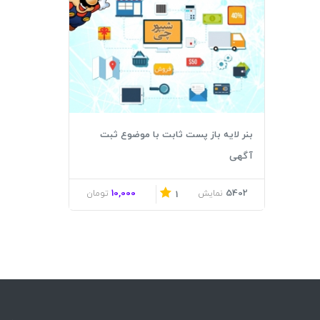
بنر لایه باز پست ثابت با موضوع ثبت
آگهی
10,000
5402
نمایش
تومان
1