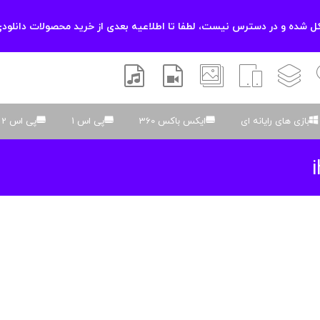
 شده و در دسترس نیست، لطفا تا اطلاعیه بعدی از خرید محصولات دانلودی
زشی
لایه باز
اسکریپت
والپیپر
افتر افکتس
موسیقی و صدا
بازی های رایانه ای
ایکس باکس 360
پی اس 1
پی اس 2