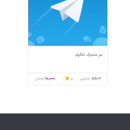
بنر متحرک تلگرام
10,000
5507
نمایش
تومان
1