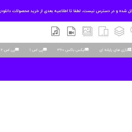
 شده و در دسترس نیست، لطفا تا اطلاعیه بعدی از خرید محصولات دانلودی
زشی
لایه باز
اسکریپت
والپیپر
افتر افکتس
موسیقی و صدا
بازی های رایانه ای
ایکس باکس 360
پی اس 1
پی اس 2