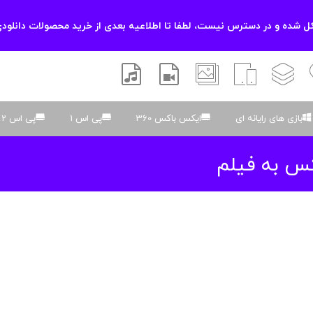
 شده و در دسترس نیست، لطفا تا اطلاعیه بعدی از خرید محصولات دانلودی
زشی
لایه باز
اسکریپت
والپیپر
افتر افکتس
موسیقی و صدا
بازی های رایانه ای
ایکس باکس 360
پی اس 1
پی اس 2
کس به فیلم