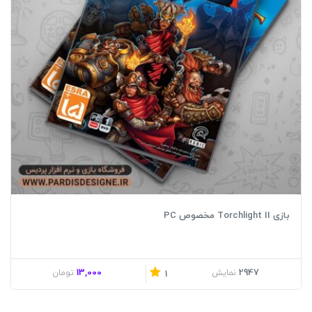
بازی Torchlight II مخصوص PC
13,000
2947
نمایش
تومان
1