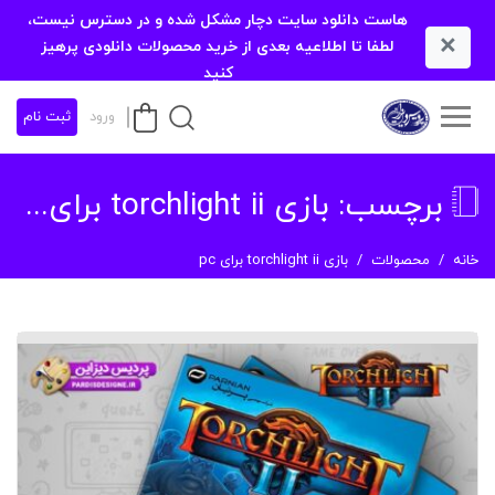
هاست دانلود سایت دچار مشکل شده و در دسترس نیست،
×
لطفا تا اطلاعیه بعدی از خرید محصولات دانلودی پرهیز
کنید
ورود
ثبت نام
برچسب:
بازی torchlight ii برای pc
خانه
محصولات
بازی torchlight ii برای pc