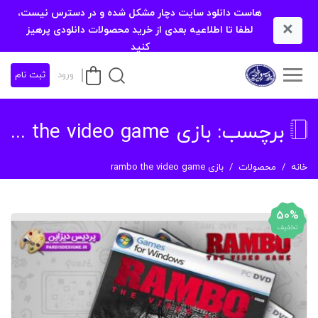
هاست دانلود سایت دچار مشکل شده و در دسترس نیست،
×
لطفا تا اطلاعیه بعدی از خرید محصولات دانلودی پرهیز
کنید
ورود
ثبت نام
برچسب:
بازی rambo the video game
خانه
محصولات
بازی rambo the video game
50%
تخفیف