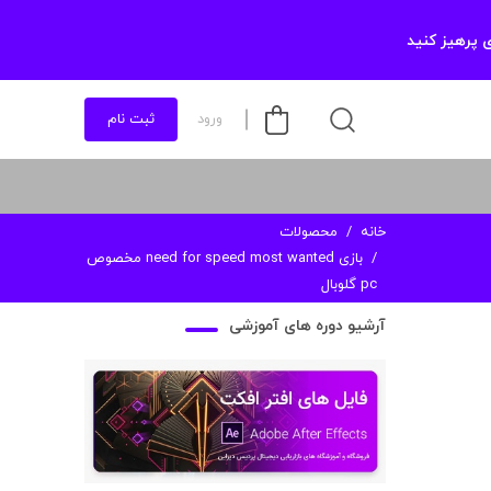
 پرهیز کنید
ورود
ثبت نام
خانه
محصولات
بازی need for speed most wanted مخصوص
pc گلوبال
آرشیو دوره های آموزشی