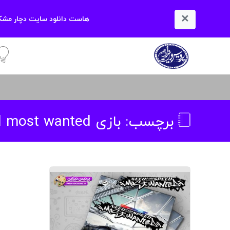
×
هاست دانلود سایت دچار مشکل
آمو
برچسب:
بازی need for speed most wanted مخصوص pc گلوبال