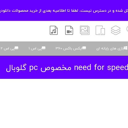
 شده و در دسترس نیست، لطفا تا اطلاعیه بعدی از خرید محصولات دانلودی
زشی
لایه باز
اسکریپت
والپیپر
افتر افکتس
موسیقی و صدا
بازی های رایانه ای
ایکس باکس 360
پی اس 1
پی اس 2