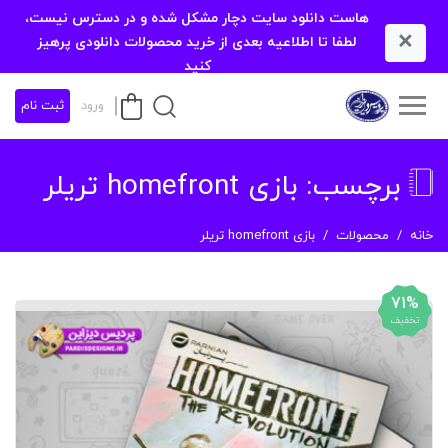
هاست دانلود سایت دچار مشکل شده و در دسترس نیست،
×
لطفا تا اطلاعیه بعدی از خرید محصولات دانلودی پرهیز
کنید
ورود
ثبت نام
برچسب:
بازی homefront تریلر
خانه
محصولات
بازی homefront تریلر
71%
تخفیف