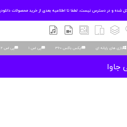
 شده و در دسترس نیست، لطفا تا اطلاعیه بعدی از خرید محصولات دانلودی
زشی
لایه باز
اسکریپت
والپیپر
افتر افکتس
موسیقی و صدا
بازی های رایانه ای
ایکس باکس 360
پی اس 1
پی اس 2
 جاوا