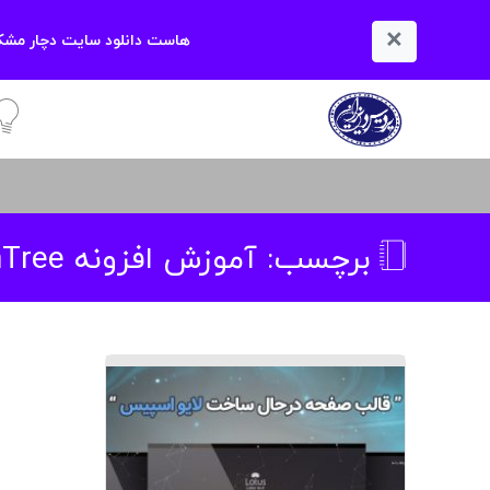
×
هاست دانلود سایت دچار مشکل
آمو
برچسب:
آموزش افزونه OptionTree وردپرس برای ساخت صفحه تنظیمات