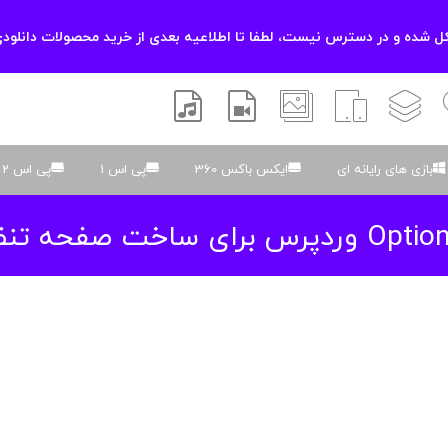
 شده و در دسترس نیست، لطفا تا اطلاعیه بعدی از خرید محصولات دانلودی
زشی
لایه باز
اسکریپت
والپیپر
افتر افکتس
موسیقی و صدا
بازی های رایانه ای
ایکس باکس 360
پی اس 1
پی اس 2