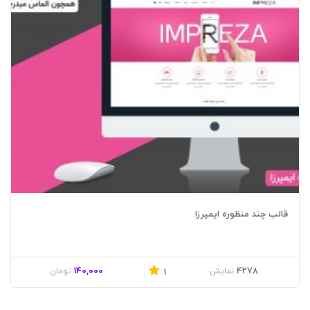
قالب چند منظوره ایمپرزا
140,000
4278
نمایش
تومان
1