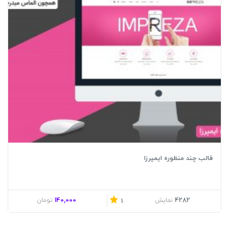
قالب چند منظوره ایمپرزا
140,000
4282
نمایش
تومان
1