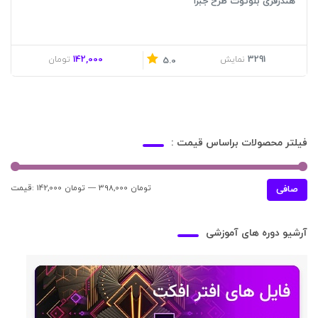
هندزفری بلوتوث طرح جبرا
142,000
3291
نمایش
تومان
5.0
فیلتر محصولات براساس قیمت :
398,000 تومان
—
142,000 تومان
قيمت:
حدا
حدا
صافی
قی
قي
آرشیو دوره های آموزشی