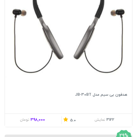
هدفون بی سیم مدل JB-30BT
398,000
3122
نمایش
تومان
5.0
29%