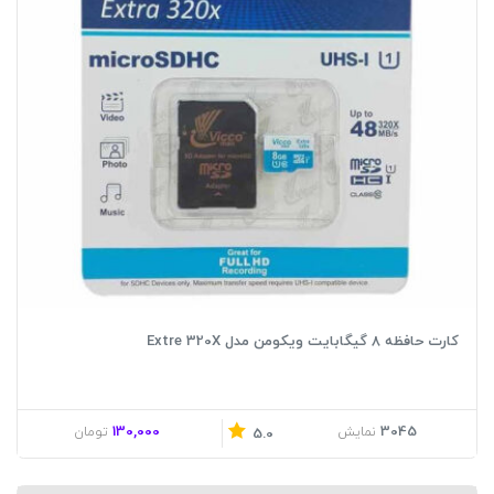
کارت حافظه 8 گیگابایت ویکومن مدل Extre 320X
130,000
3045
نمایش
تومان
5.0