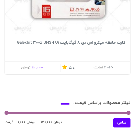
کارت حافظه میکرو اس دی 8 گیگابایت Galexbit 300x UHS-l U1
110,000
4046
نمایش
تومان
5.0
فیلتر محصولات براساس قیمت :
130,000 تومان
—
110,000 تومان
قيمت:
حدا
حدا
صافی
قی
قي