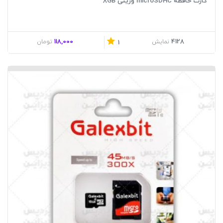
کارت حافظه microSDHC وریتی 8GB
118,000
4128
نمایش
تومان
1