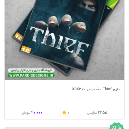
بازی Thief مخصوص XBX360
20,000
2255
نمایش
تومان
1
82%