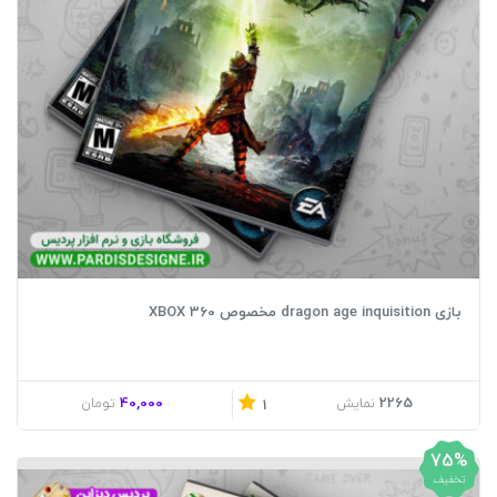
بازی dragon age inquisition مخصوص XBOX 360
40,000
2265
نمایش
تومان
1
75%
تخفیف