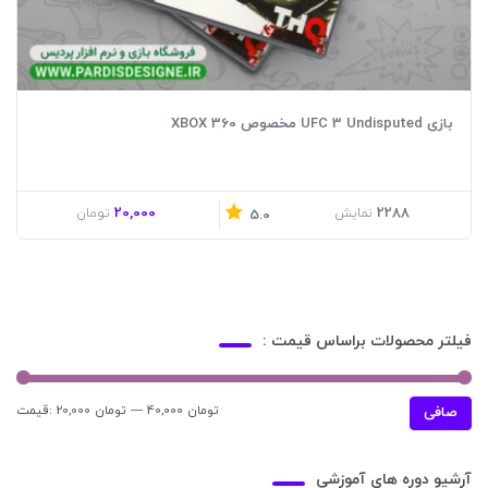
بازی UFC 3 Undisputed مخصوص XBOX 360
20,000
2288
نمایش
تومان
5.0
فیلتر محصولات براساس قیمت :
40,000 تومان
—
20,000 تومان
قيمت:
حدا
حدا
صافی
قی
قي
آرشیو دوره های آموزشی