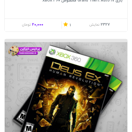
بازی Grand Theft Auto IV مخصوص XBOX 360
20,000
2327
نمایش
تومان
1