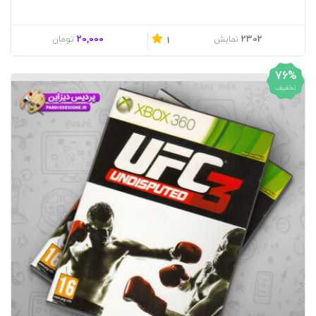
20,000
2302
نمایش
تومان
1
76%
تخفیف