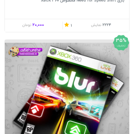
بازی Need for Speed Shift مخصوص XBOX 360
20,000
2224
نمایش
تومان
1
35%
تخفیف