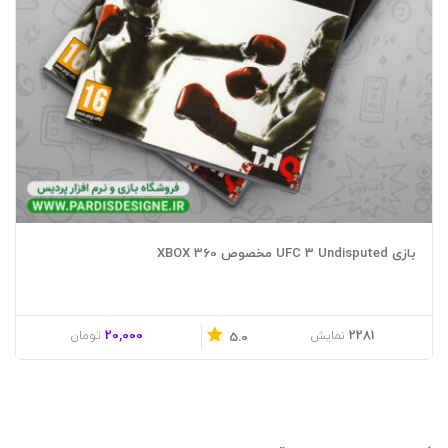
بازی UFC 3 Undisputed مخصوص XBOX 360
20,000
2281
نمایش
تومان
5.0