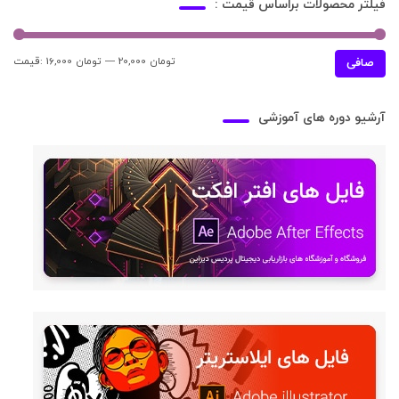
فیلتر محصولات براساس قیمت :
20,000 تومان
—
16,000 تومان
قيمت:
حدا
حدا
صافی
قی
قي
آرشیو دوره های آموزشی