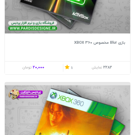
بازی Blur مخصوص XBOX 360
20,000
2282
نمایش
تومان
1