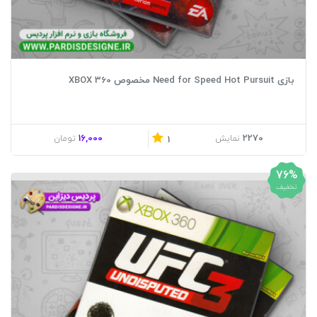
بازی Need for Speed Hot Pursuit مخصوص XBOX 360
16,000
2270
نمایش
تومان
1
76%
تخفیف