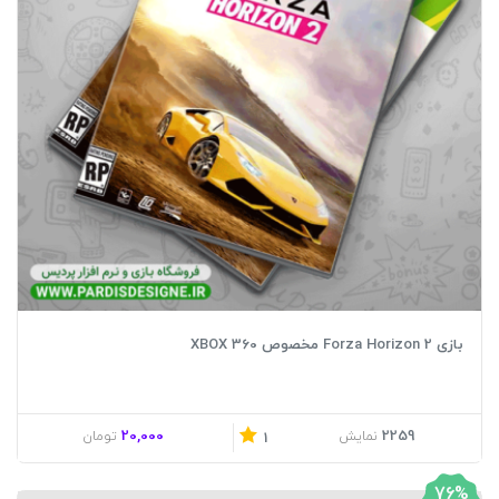
بازی Forza Horizon 2 مخصوص XBOX 360
20,000
2259
نمایش
تومان
1
76%