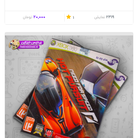
20,000
2319
نمایش
تومان
1