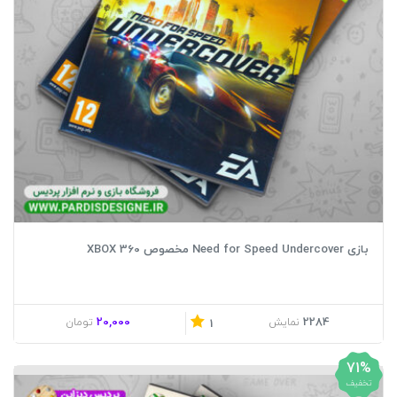
بازی Need for Speed Undercover مخصوص XBOX 360
20,000
2284
نمایش
تومان
1
71%
تخفیف