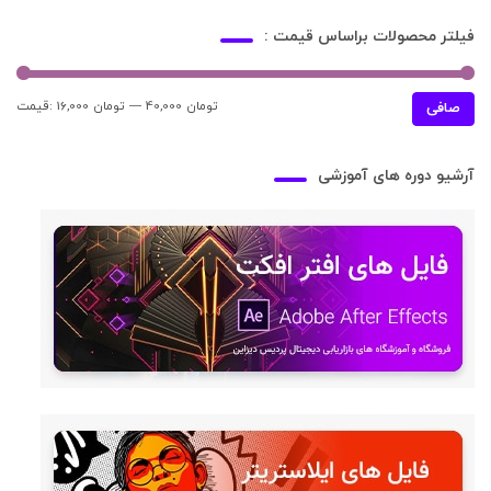
فیلتر محصولات براساس قیمت :
40,000 تومان
—
16,000 تومان
قيمت:
حدا
حدا
صافی
قی
قي
آرشیو دوره های آموزشی