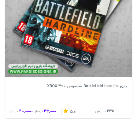
بازی Battlefield hardline مخصوص XBOX 360
40,000
–
36,000
2311
نمایش
تومان
تومان
5.0