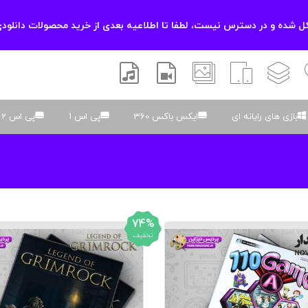
 شده و در دسترس نیست، لطفا تا اطلاعیه بعدی از خرید محصولات دانلودی
زشی
لایه باز
اسکریپت
والپیپر
افتر افکتس
موسیقی و صدا
بازی های رایانه ای
ایکس باکس 360
پی اس 1
پی اس 2
74%
تخفیف