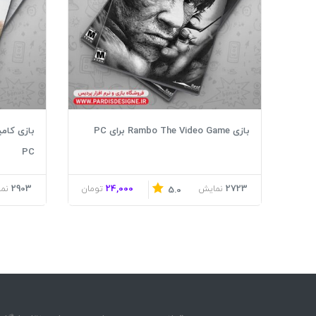
بازی Rambo The Video Game برای PC
PC
2903
24,000
2723
نمایش
تومان
نم
5.0