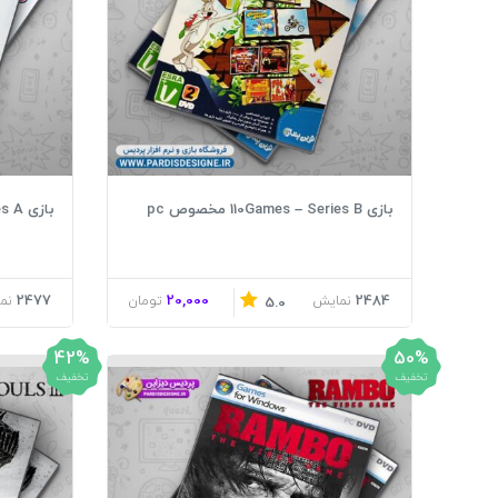
بازی 110Games – Series B مخصوص pc
بازی 110Games – Series A مخصوص pc
2477
20,000
2484
نمایش
تومان
نم
5.0
42%
50%
تخفیف
تخفیف