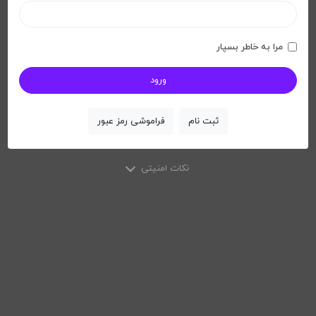
مرا به خاطر بسپار
ثبت نام
فراموشی رمز عبور
نکات امنیتی
X
نکات امنیتی
لطفاً از مرورگرهای وب معتبری مانند Google Chrome ، Mozilla
Firefox و غیره استفاده کنید
لطفاً رمز عبور خود را در بازه های زمانی کوتاه تغییر دهید.
ما هرگز از طریق ایمیل اطلاعات خصوصی شما را درخواست نمیکنیم.
در صورت دریافت چنین پیامی به ما اطلاع دهید.