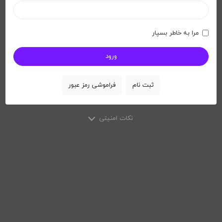
مرا به خاطر بسپار
ثبت نام
فراموشی رمز عبور
نکات امنیتی
X
نکات امنیتی
لطفاً از مرورگرهای وب معتبری مانند Google Chrome ، Mozilla
Firefox و غیره استفاده کنید
لطفاً رمز عبور خود را در بازه های زمانی کوتاه تغییر دهید.
ما هرگز از طریق ایمیل اطلاعات خصوصی شما را درخواست نمیکنیم.
در صورت دریافت چنین پیامی به ما اطلاع دهید.