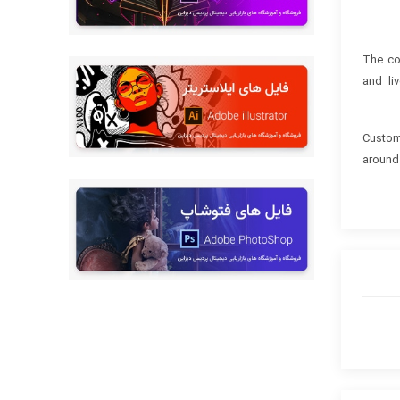
The co
and li
Custom
around