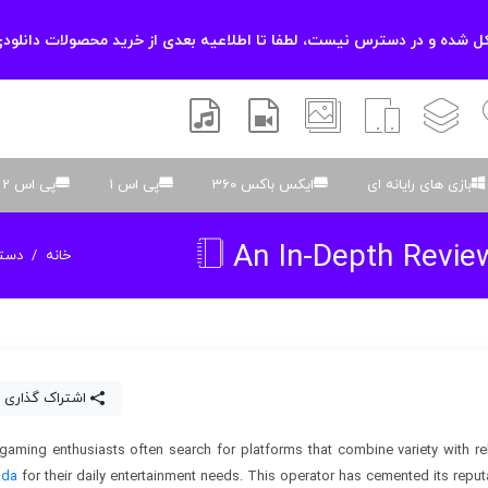
 شده و در دسترس نیست، لطفا تا اطلاعیه بعدی از خرید محصولات دانلودی
زشی
لایه باز
اسکریپت
والپیپر
افتر افکتس
موسیقی و صدا
بازی های رایانه ای
ایکس باکس 360
پی اس 1
پی اس 2
An In-Depth Revie
خانه
دسته
اشتراک گذاری 
 gaming enthusiasts often search for platforms that combine variety with 
ada
for their daily entertainment needs. This operator has cemented its reputa