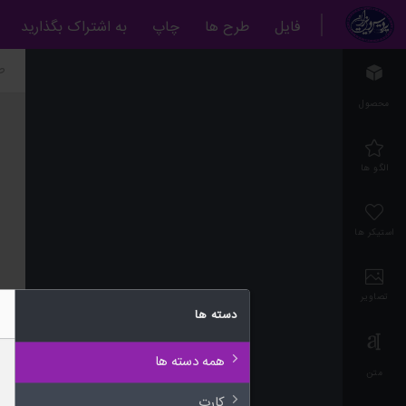
فایل
طرح ها
چاپ
به اشتراک بگذارید
ط
محصول
الگو ها
استیکر ها
تصاویر
دسته ها
همه دسته ها
متن
کارت